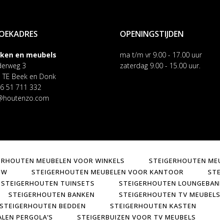
OEKADRES
OPENINGSTIJDEN
nken en meubels
ma t/m vr 9.00 - 17.00 uur
erweg 3
zaterdag 9.00 - 15.00 uur.
 TE Beek en Donk
 06 51 711 332
@houtenzo.com
ERHOUTEN MEUBELEN VOOR WINKELS
STEIGERHOUTEN MEU
UW
STEIGERHOUTEN MEUBELEN VOOR KANTOOR
ST
STEIGERHOUTEN TUINSETS
STEIGERHOUTEN LOUNGEBAN
STEIGERHOUTEN BANKEN
STEIGERHOUTEN TV MEUBEL
STEIGERHOUTEN BEDDEN
STEIGERHOUTEN KASTEN
ALEN PERGOLA’S
STEIGERBUIZEN VOOR TV MEUBELS