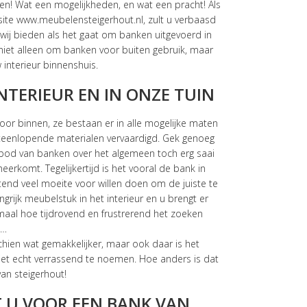
en! Wat een mogelijkheden, en wat een pracht! Als
ite www.meubelensteigerhout.nl, zult u verbaasd
wij bieden als het gaat om banken uitgevoerd in
 niet alleen om banken voor buiten gebruik, maar
interieur binnenshuis.
NTERIEUR EN IN ONZE TUIN
or binnen, ze bestaan er in alle mogelijke maten
iteenlopende materialen vervaardigd. Gek genoeg
anbod van banken over het algemeen toch erg saai
eerkomt. Tegelijkertijd is het vooral de bank in
end veel moeite voor willen doen om de juiste te
ngrijk meubelstuk in het interieur en u brengt er
emaal hoe tijdrovend en frustrerend het zoeken
n…
chien wat gemakkelijker, maar ook daar is het
et echt verrassend te noemen. Hoe anders is dat
an steigerhout!
T U VOOR EEN BANK VAN