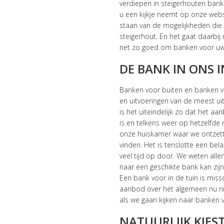
verdiepen in steigerhouten bank
u een kijkje neemt op onze webs
staan van de mogelijkheden die 
steigerhout. En het gaat daarbij
net zo goed om banken voor uw 
DE BANK IN ONS I
Banken voor buiten en banken vo
en uitvoeringen van de meest u
is het uiteindelijk zo dat het a
is en telkens weer op hetzelfde n
onze huiskamer waar we ontzett
vinden. Het is tenslotte een bela
veel tijd op door. We weten all
naar een geschikte bank kan zij
Een bank voor in de tuin is miss
aanbod over het algemeen nu ni
als we gaan kijken naar banken v
NATUURLIJK KIES